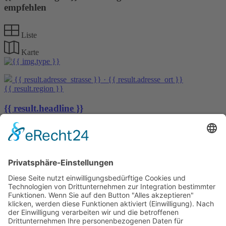
empfehlen
Liste
Karte
{{ result.adresse_strasse }} · {{ result.adresse_ort }}
{{ result.region }}
{{ result.headline }}
Stellplatz zu vermieten
WG-Zimmer zu vermieten
{{ result.headline }}
{{ result.highlight_1 }}
{{ result.highlight_2 }}
{{ result.highlight_3 }}
{{ result.highlight_4 }}
{{ result.highlight_5 }}