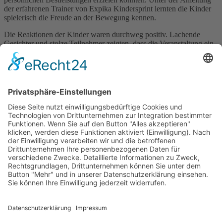
der erfahrenen Trainer von Expika Kindersprint lernten die Kinder
spielerisch die Freude an der Bewegung kennen.
Die Reaktionen der Kinder waren durchweg positiv. Lachende
Gesichter und stolze Teilnehmer zeigten, dass die Veranstaltung ein
voller Erfolg war. Auch die Lehrer und Eltern waren begeistert von
der professionellen Organisation und dem tollen Einsatz des Expika
Kindersprint Teams.
Wir möchten uns herzlich bei allen Beteiligten bedanken, die dieses
Event möglich gemacht haben. Ein besonderer Dank gilt dem Team
von Expika Kindersprint für ihre hervorragende Arbeit, der
Grundschule Pfeilergraben für die Gastfreundschaft und den
Kindern für ihre Begeisterung und ihren großartigen Einsatz.
Wir freuen uns darauf, auch in Zukunft solche wertvollen Projekte
zu unterstützen und so einen Beitrag zur Gesundheit und Freude
unserer jüngsten Mitbürger zu leisten.